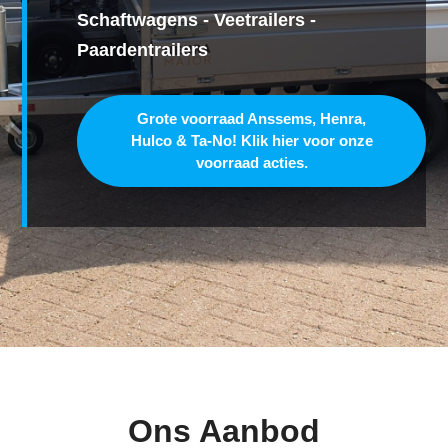
Schaftwagens - Veetrailers -
Paardentrailers
Grote voorraad Anssems, Henra,
Hulco & Ta-No! Klik hier voor onze
voorraad acties.
Ons Aanbod