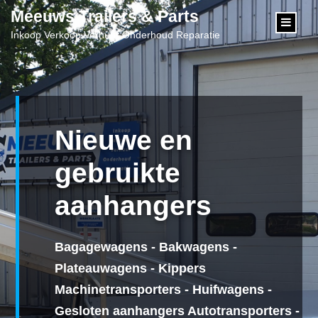
content
Meeuws Trailers & Parts
Inkoop Verkoop Verhuur Onderhoud Reparatie
Nieuwe en
gebruikte
aanhangers
Bagagewagens - Bakwagens -
Plateauwagens - Kippers
Machinetransporters - Huifwagens -
Gesloten aanhangers Autotransporters -