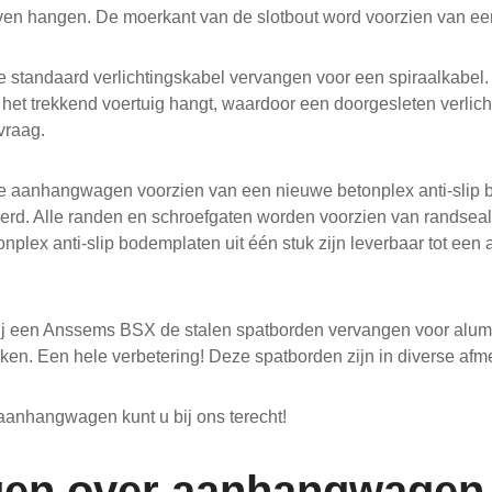
jven hangen. De moerkant van de slotbout word voorzien van ee
e standaard verlichtingskabel vervangen voor een spiraalkabel. 
et trekkend voertuig hangt, waardoor een doorgesleten verlichti
vraag.
de aanhangwagen voorzien van een nieuwe betonplex anti-slip 
d. Alle randen en schroefgaten worden voorzien van randseale
tonplex anti-slip bodemplaten uit één stuk zijn leverbaar tot e
bij een Anssems BSX de stalen spatborden vervangen voor alum
eken. Een hele verbetering! Deze spatborden zijn in diverse afm
anhangwagen kunt u bij ons terecht!
gen over aanhangwagen 