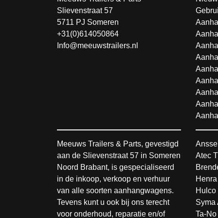
Slievenstraat 57
Gebru
5711 PJ Someren
Aanha
+31(0)614050864
Aanha
Info@meeuwstrailers.nl
Aanha
Aanha
Aanha
Aanha
Aanha
Aanha
Aanha
Meeuws Trailers & Parts, gevestigd
Ansse
aan de Slievenstraat 57 in Someren
Atec T
Noord Brabant, is gespecialiseerd
Brende
in de inkoop, verkoop en verhuur
Henra
van alle soorten aanhangwagens.
Hulco 
Tevens kunt u ook bij ons terecht
Syma 
voor onderhoud, reparatie en/of
Ta-No 