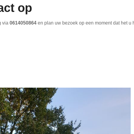
act op
g via
0614050864
en plan uw bezoek op een moment dat het u h