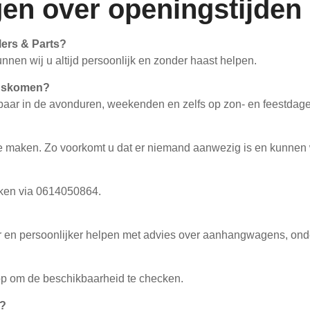
gen over openingstijden
lers & Parts?
nnen wij u altijd persoonlijk en zonder haast helpen.
ngskomen?
ikbaar in de avonduren, weekenden en zelfs op zon- en feestdag
 te maken. Zo voorkomt u dat er niemand aanwezig is en kunnen w
aken via 0614050864.
er en persoonlijker helpen met advies over aanhangwagens, ond
 op om de beschikbaarheid te checken.
k?