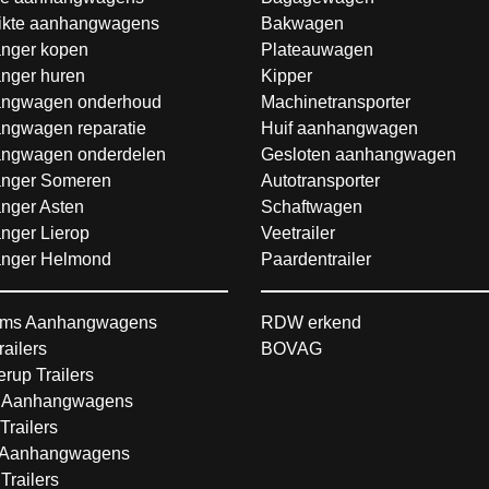
ikte aanhangwagens
Bakwagen
nger kopen
Plateauwagen
nger huren
Kipper
ngwagen onderhoud
Machinetransporter
ngwagen reparatie
Huif aanhangwagen
ngwagen onderdelen
Gesloten aanhangwagen
nger Someren
Autotransporter
nger Asten
Schaftwagen
nger Lierop
Veetrailer
nger Helmond
Paardentrailer
ms Aanhangwagens
RDW erkend
railers
BOVAG
rup Trailers
 Aanhangwagens
Trailers
Aanhangwagens
Trailers