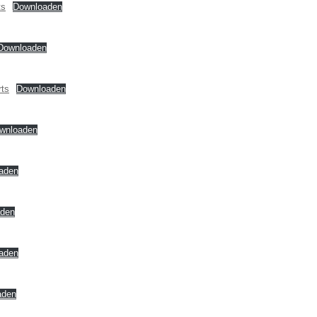
ts
Downloaden
Downloaden
rts
Downloaden
wnloaden
aden
den
aden
aden