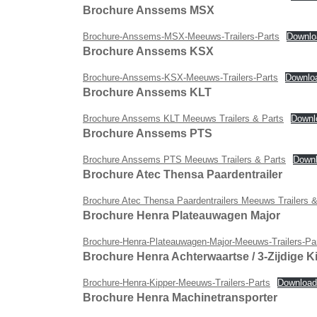
Brochure Anssems MSX
Brochure-Anssems-MSX-Meeuws-Trailers-Parts
Downlo
Brochure Anssems KSX
Brochure-Anssems-KSX-Meeuws-Trailers-Parts
Downlo
Brochure Anssems KLT
Brochure Anssems KLT Meeuws Trailers & Parts
Downl
Brochure Anssems PTS
Brochure Anssems PTS Meeuws Trailers & Parts
Down
Brochure Atec Thensa Paardentrailer
Brochure Atec Thensa Paardentrailers Meeuws Trailers &
Brochure Henra Plateauwagen Major
Brochure-Henra-Plateauwagen-Major-Meeuws-Trailers-Pa
Brochure Henra Achterwaartse / 3-Zijdige K
Brochure-Henra-Kipper-Meeuws-Trailers-Parts
Download
Brochure Henra Machinetransporter