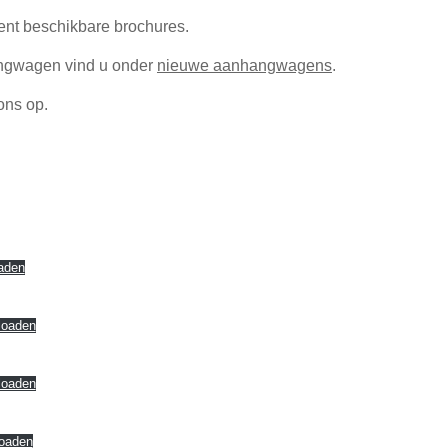
ent beschikbare brochures.
angwagen vind u onder
nieuwe aanhangwagens
.
ons op.
aden
loaden
loaden
oaden