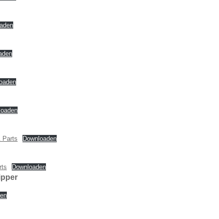
aden
aden
oaden
loaden
 Parts
Downloaden
rts
Downloaden
ipper
en