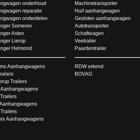
ngwagen onderhoud
Machinetransporter
ngwagen reparatie
Huif aanhangwagen
ngwagen onderdelen
Gesloten aanhangwagen
nger Someren
Autotransporter
nger Asten
Schaftwagen
nger Lierop
Veetrailer
nger Helmond
Paardentrailer
ms Aanhangwagens
RDW erkend
railers
BOVAG
rup Trailers
 Aanhangwagens
Trailers
Aanhangwagens
Trailers
ix Aanhangwagens