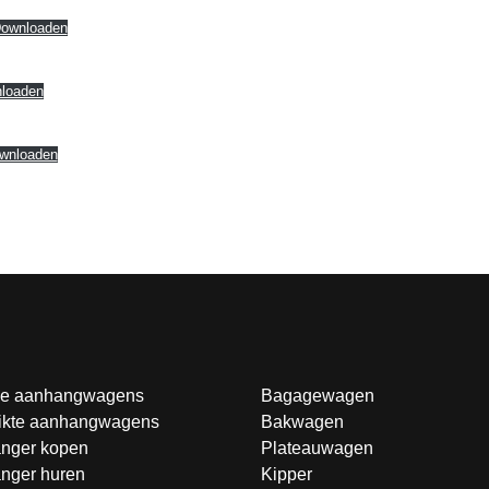
ownloaden
loaden
wnloaden
e aanhangwagens
Bagagewagen
ikte aanhangwagens
Bakwagen
nger kopen
Plateauwagen
nger huren
Kipper