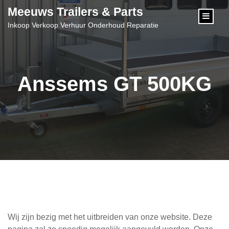
content
Meeuws Trailers & Parts
Inkoop Verkoop Verhuur Onderhoud Reparatie
Anssems GT 500KG
Wij zijn bezig met het uitbreiden van onze website. Deze