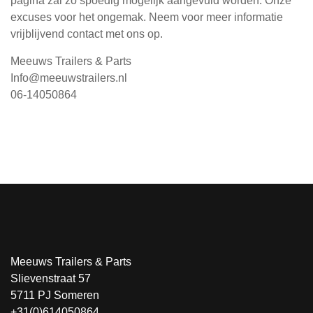
pagina zal zo spoedig mogelijk aangevuld worden. Onze
excuses voor het ongemak. Neem voor meer informatie
vrijblijvend contact met ons op.
Meeuws Trailers & Parts
Info@meeuwstrailers.nl
06-14050864
Meeuws Trailers & Parts
Slievenstraat 57
5711 PJ Someren
+31(0)614050864