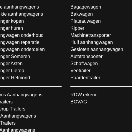
e aanhangwagens
Bagagewagen
ikte aanhangwagens
Bakwagen
nger kopen
Plateauwagen
nger huren
Kipper
ngwagen onderhoud
Machinetransporter
ngwagen reparatie
Huif aanhangwagen
ngwagen onderdelen
Gesloten aanhangwagen
nger Someren
Autotransporter
nger Asten
Schaftwagen
nger Lierop
Veetrailer
nger Helmond
Paardentrailer
ms Aanhangwagens
RDW erkend
railers
BOVAG
rup Trailers
 Aanhangwagens
Trailers
Aanhangwagens