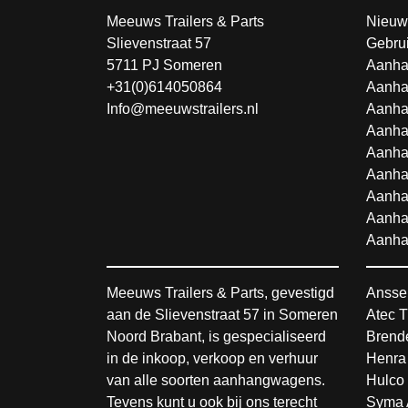
Meeuws Trailers & Parts
Nieuw
Slievenstraat 57
Gebru
5711 PJ Someren
Aanha
+31(0)614050864
Aanha
Info@meeuwstrailers.nl
Aanha
Aanha
Aanha
Aanha
Aanha
Aanha
Aanha
Meeuws Trailers & Parts, gevestigd
Ansse
aan de Slievenstraat 57 in Someren
Atec T
Noord Brabant, is gespecialiseerd
Brende
in de inkoop, verkoop en verhuur
Henra
van alle soorten aanhangwagens.
Hulco 
Tevens kunt u ook bij ons terecht
Syma 