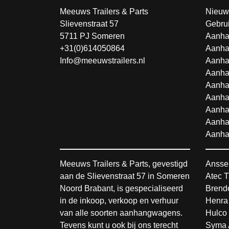
Meeuws Trailers & Parts
Nieuw
Slievenstraat 57
Gebru
5711 PJ Someren
Aanha
+31(0)614050864
Aanha
Info@meeuwstrailers.nl
Aanha
Aanha
Aanha
Aanha
Aanha
Aanha
Aanha
Meeuws Trailers & Parts, gevestigd
Ansse
aan de Slievenstraat 57 in Someren
Atec T
Noord Brabant, is gespecialiseerd
Brende
in de inkoop, verkoop en verhuur
Henra
van alle soorten aanhangwagens.
Hulco 
Tevens kunt u ook bij ons terecht
Syma 