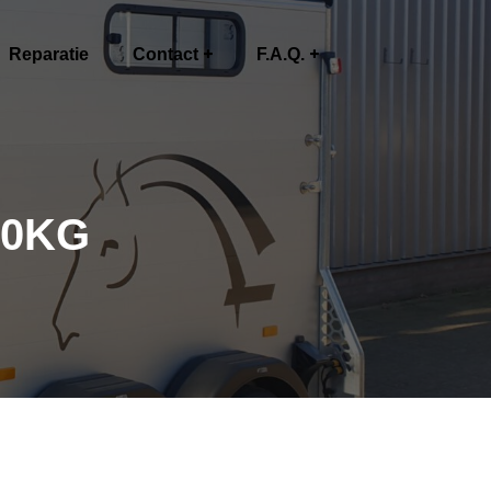
Reparatie
Contact
F.A.Q.
00KG