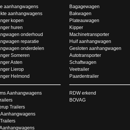
e aanhangwagens
Bagagewagen
ikte aanhangwagens
Bakwagen
nger kopen
Plateauwagen
nger huren
Kipper
ngwagen onderhoud
Machinetransporter
ngwagen reparatie
Huif aanhangwagen
ngwagen onderdelen
Gesloten aanhangwagen
nger Someren
Autotransporter
nger Asten
Schaftwagen
nger Lierop
Veetrailer
nger Helmond
Paardentrailer
ms Aanhangwagens
RDW erkend
railers
BOVAG
rup Trailers
 Aanhangwagens
Trailers
Aanhangwagens