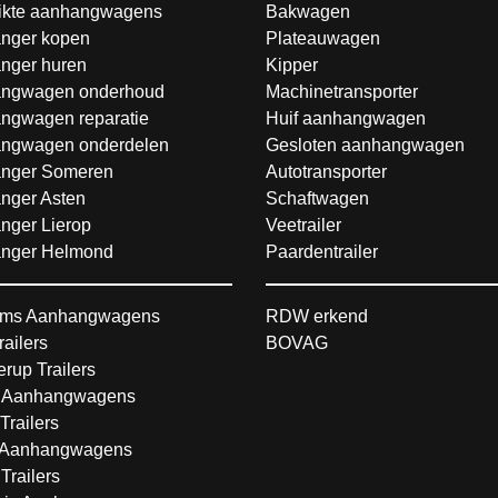
ikte aanhangwagens
Bakwagen
nger kopen
Plateauwagen
nger huren
Kipper
ngwagen onderhoud
Machinetransporter
ngwagen reparatie
Huif aanhangwagen
ngwagen onderdelen
Gesloten aanhangwagen
nger Someren
Autotransporter
nger Asten
Schaftwagen
nger Lierop
Veetrailer
nger Helmond
Paardentrailer
ms Aanhangwagens
RDW erkend
railers
BOVAG
rup Trailers
 Aanhangwagens
Trailers
Aanhangwagens
Trailers