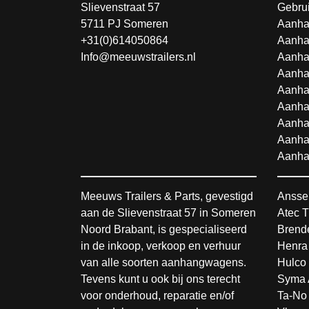
Slievenstraat 57
Gebru
5711 PJ Someren
Aanha
+31(0)614050864
Aanha
Info@meeuwstrailers.nl
Aanha
Aanha
Aanha
Aanha
Aanha
Aanha
Aanha
Meeuws Trailers & Parts, gevestigd
Ansse
aan de Slievenstraat 57 in Someren
Atec T
Noord Brabant, is gespecialiseerd
Brende
in de inkoop, verkoop en verhuur
Henra
van alle soorten aanhangwagens.
Hulco 
Tevens kunt u ook bij ons terecht
Syma 
voor onderhoud, reparatie en/of
Ta-No 