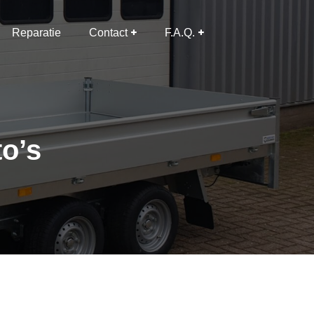
Reparatie
Contact
F.A.Q.
to’s