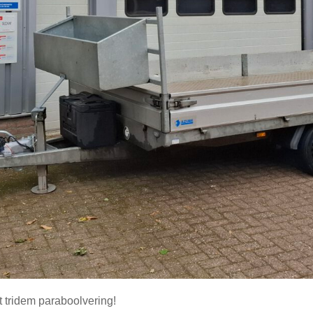
 tridem paraboolvering!