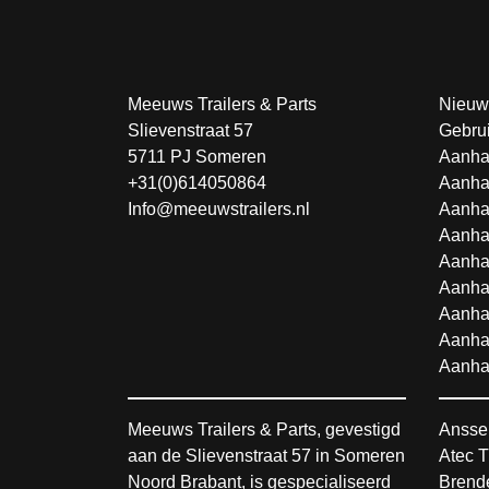
Meeuws Trailers & Parts
Nieuw
Slievenstraat 57
Gebru
5711 PJ Someren
Aanha
+31(0)614050864
Aanha
Info@meeuwstrailers.nl
Aanha
Aanha
Aanha
Aanha
Aanha
Aanha
Aanha
Meeuws Trailers & Parts, gevestigd
Ansse
aan de Slievenstraat 57 in Someren
Atec T
Noord Brabant, is gespecialiseerd
Brende