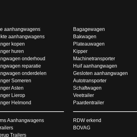
e aanhangwagens
Bagagewagen
ikte aanhangwagens
Bakwagen
nger kopen
Plateauwagen
nger huren
Kipper
ngwagen onderhoud
Machinetransporter
ngwagen reparatie
Huif aanhangwagen
ngwagen onderdelen
Gesloten aanhangwagen
nger Someren
Autotransporter
nger Asten
Schaftwagen
nger Lierop
Veetrailer
nger Helmond
Paardentrailer
ms Aanhangwagens
RDW erkend
railers
BOVAG
rup Trailers