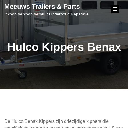
content
Meeuws Trailers & Parts
Inkoop Verkoop Verhuur Onderhoud Reparatie
Hulco Kippers Benax
De Hulco Benax Kippers zijn driezijdige kippers die