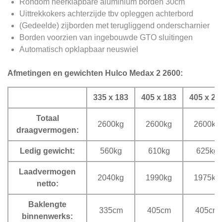
Rondom neerklapbare aluminium borden 30cm
Uittrekkokers achterzijde tbv opleggen achterbord
(Gedeelde) zijborden met terugliggend onderscharnier
Borden voorzien van ingebouwde GTO sluitingen
Automatisch opklapbaar neuswiel
Afmetingen en gewichten Hulco Medax 2 2600:
335 x 183
405 x 183
405 x 20
Totaal
2600kg
2600kg
2600kg
draagvermogen:
Ledig gewicht:
560kg
610kg
625kg
Laadvermogen
2040kg
1990kg
1975kg
netto:
Baklengte
335cm
405cm
405cm
binnenwerks: