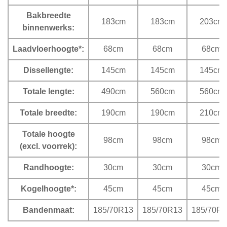
Bakbreedte
183cm
183cm
203cm
binnenwerks:
Laadvloerhoogte*:
68cm
68cm
68cm
Dissellengte:
145cm
145cm
145cm
Totale lengte:
490cm
560cm
560cm
Totale breedte:
190cm
190cm
210cm
Totale hoogte
98cm
98cm
98cm
(excl. voorrek):
Randhoogte:
30cm
30cm
30cm
Kogelhoogte*:
45cm
45cm
45cm
Bandenmaat:
185/70R13
185/70R13
185/70R