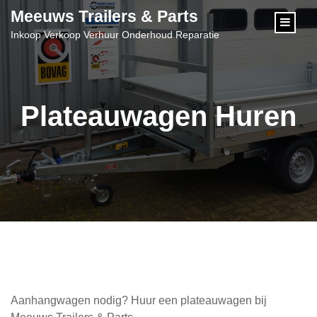
content
Meeuws Trailers & Parts
Inkoop Verkoop Verhuur Onderhoud Reparatie
Plateauwagen Huren
Aanhangwagen nodig? Huur een plateauwagen bij