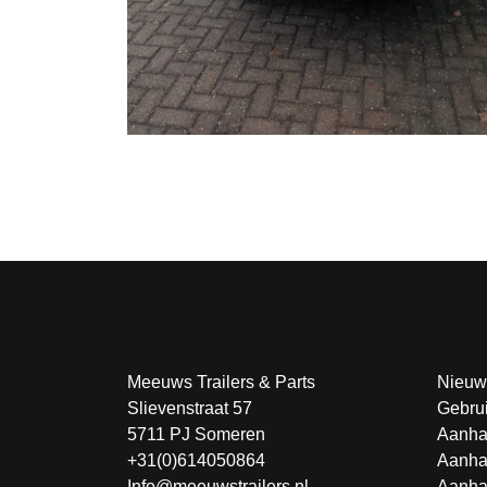
Meeuws Trailers & Parts
Nieuw
Slievenstraat 57
Gebru
5711 PJ Someren
Aanha
+31(0)614050864
Aanha
Info@meeuwstrailers.nl
Aanha