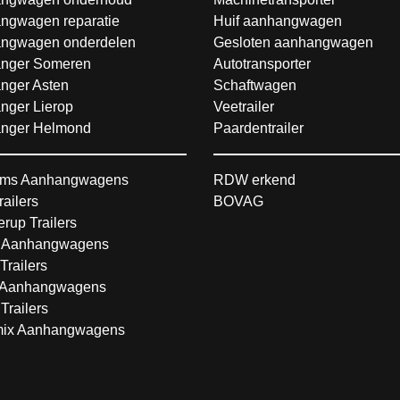
ngwagen reparatie
Huif aanhangwagen
ngwagen onderdelen
Gesloten aanhangwagen
nger Someren
Autotransporter
nger Asten
Schaftwagen
nger Lierop
Veetrailer
nger Helmond
Paardentrailer
ms Aanhangwagens
RDW erkend
railers
BOVAG
rup Trailers
 Aanhangwagens
Trailers
Aanhangwagens
Trailers
ix Aanhangwagens