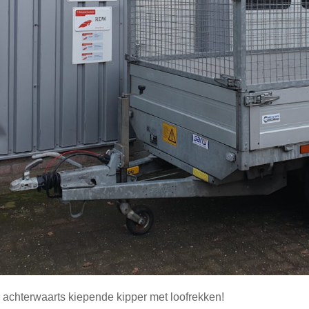
he achterwaarts kiepende kipper met loofrekken!