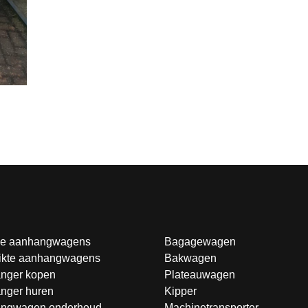
e aanhangwagens
Bagagewagen
ikte aanhangwagens
Bakwagen
nger kopen
Plateauwagen
nger huren
Kipper
ngwagen onderhoud
Machinetransporter