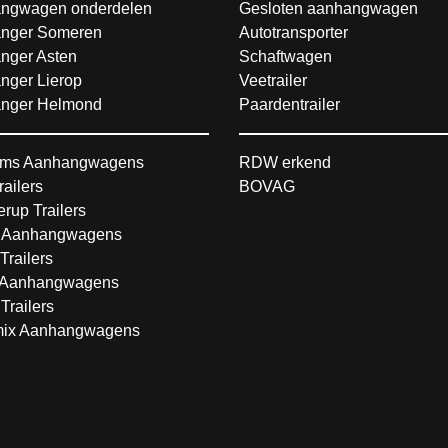
ngwagen onderdelen
Gesloten aanhangwagen
nger Someren
Autotransporter
nger Asten
Schaftwagen
nger Lierop
Veetrailer
nger Helmond
Paardentrailer
ms Aanhangwagens
RDW erkend
railers
BOVAG
rup Trailers
 Aanhangwagens
Trailers
Aanhangwagens
Trailers
ix Aanhangwagens