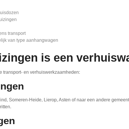
huisdozen
huizingen
ens transport
kelijk van type aanhangwagen
izingen is een verhuisw
e transport- en verhuiswerkzaamheden:
zingen
nd, Someren-Heide, Lierop, Asten of naar een andere gemeen
itten.
gen