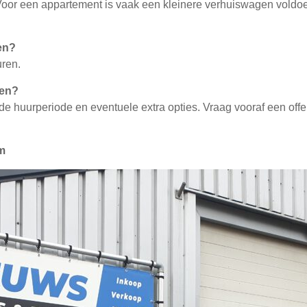
Voor een appartement is vaak een kleinere verhuiswagen voldo
en?
uren.
ren?
e huurperiode en eventuele extra opties. Vraag vooraf een offer
m