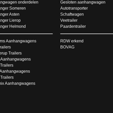
ngwagen onderdelen
Gesloten aanhangwagen
nger Someren
Autotransporter
nger Asten
Schaftwagen
nger Lierop
Veetrailer
nger Helmond
Paardentrailer
ms Aanhangwagens
RDW erkend
railers
BOVAG
rup Trailers
 Aanhangwagens
Trailers
Aanhangwagens
Trailers
ix Aanhangwagens